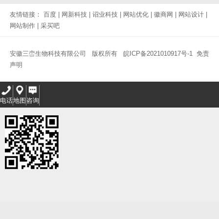
友情链接：
百度
|
网新科技
|
诏业科技
|
网站优化
|
徽商网
|
网站设计
|
网站制作
|
采买吧
安徽三峦生物科技有限公司 版权所有
皖ICP备2021010917号-1
免责
声明
电话
地图
咨询